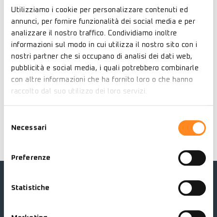
L’allestimento multimediale, il video e l’audio editing sono
Utilizziamo i cookie per personalizzare contenuti ed
stati curati da
e-bag srl
, con la partecipazione del
Sindaco
annunci, per fornire funzionalità dei social media e per
Claudio Scajola
e dell’
Assessore Marcella Roggero
, in
analizzare il nostro traffico. Condividiamo inoltre
collaborazione con
Imperia Musei
.
informazioni sul modo in cui utilizza il nostro sito con i
L’iniziativa ha rappresentato un importante momento di
nostri partner che si occupano di analisi dei dati web,
valorizzazione culturale e tecnologica per la città
,
pubblicità e social media, i quali potrebbero combinarle
unendo memoria, innovazione e visione del futuro.
con altre informazioni che ha fornito loro o che hanno
raccolto dal suo utilizzo dei loro servizi.
Per ulteriori informazioni è possibile visitare il sito di
Imperia Musei
Selezione
Necessari
del
consenso
Preferenze
Statistiche