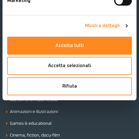
Marketing
e-bag SRL
Roma | Milano | Bologna
Mostra dettagli
Soverato | Warsaw | Amsterdam
Telefono:
+ 39 0967 23208
Accetta tutti
Email:
info@e-bag.it
Servizi
Accetta selezionati
Mostre ed eventi
Rifiuta
Documentari
Allestimenti Multimediali
Animazioni e illustrazioni
Games & educational
Cinema, fiction, docu-film