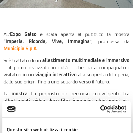
All’
Expo Salso
è stata aperta al pubblico la mostra
“
Imperia. Ricorda, Vive, Immagina
”, promossa da
Municipia S.p.A
.
Si è trattato di un
allestimento multimediale e immersivo
– il primo realizzato in città – che ha accompagnato i
visitatori in un
viaggio interattivo
alla scoperta di Imperia,
dalle sue origini fino a uno sguardo verso il futuro.
La
mostra
ha proposto un percorso coinvolgente tra
allestimenti, video, docu-film, immagini, ologrammi, qr-
code di approfondimento, narrazioni digitali
, offrendo
un’esperienza unica di esplorazione della storia e
dell’identità del territorio.
Questo sito web utilizza i cookie