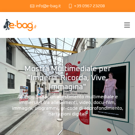
info@e-bag.it
+39 0967 23208
Mostra Multimediale per
"Imperia. Ricorda, Vive,
Immagina"
All'Expo Salso, un allestimento multimediale e
immersivo tra allestimenti, video, docu-film,
immagini, ologrammi, qr-code di approfondimento,
narrazioni digitali