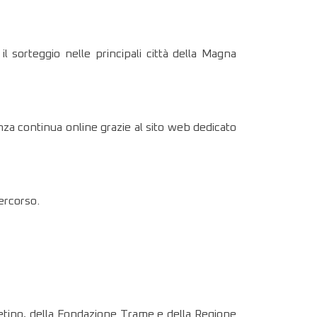
l sorteggio nelle principali città della Magna
za continua online grazie al sito web dedicato
ercorso.
etino, della Fondazione Trame e della Regione