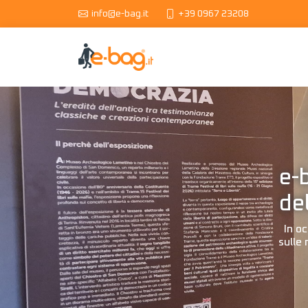
info@e-bag.it
+39 0967 23208
e-
de
In oc
sulle