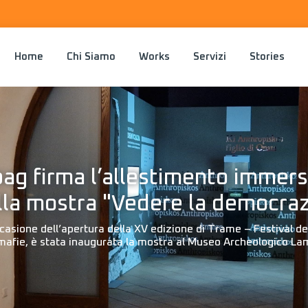
Home
Chi Siamo
Works
Servizi
Stories
bag firma l’allestimento immers
lla mostra "Vedere la democraz
casione dell’apertura della XV edizione di Trame – Festival dei 
 mafie, è stata inaugurata la mostra al Museo Archeologico La