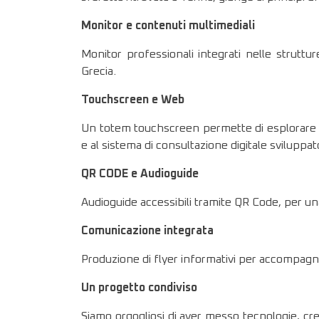
Monitor e contenuti multimediali
Monitor professionali integrati nelle struttu
Grecia.
Touchscreen e Web
Un totem touchscreen permette di esplorare ma
e al sistema di consultazione digitale sviluppat
QR CODE e Audioguide
Audioguide accessibili tramite QR Code, per un
Comunicazione integrata
Produzione di flyer informativi per accompagnar
Un progetto condiviso
Siamo orgogliosi di aver messo tecnologie, c