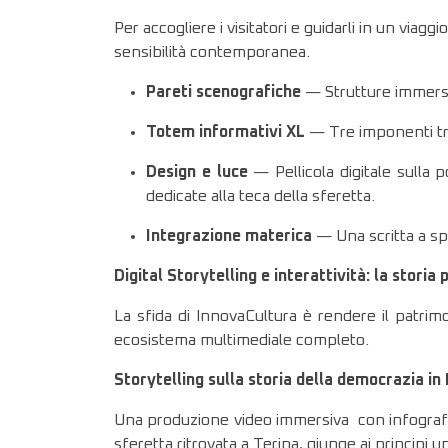
Per accogliere i visitatori e guidarli in un viag
sensibilità contemporanea.
Pareti scenografiche
— Strutture immersiv
Totem informativi XL
— Tre imponenti trifa
Design e luce
— Pellicola digitale sulla 
dedicate alla teca della sferetta.
Integrazione materica
— Una scritta a spe
Digital Storytelling e interattività: la storia
La sfida di InnovaCultura è rendere il patrimo
ecosistema multimediale completo.
Storytelling sulla storia della democrazia in
Una produzione video immersiva con infografi
sferetta ritrovata a Terina, giunge ai principi u