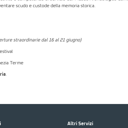
iventare scudo e custode della memoria storica.
erture straordinarie dal 16 al 21 giugno)
estival
mezia Terme
ria
.
i
Altri Servizi