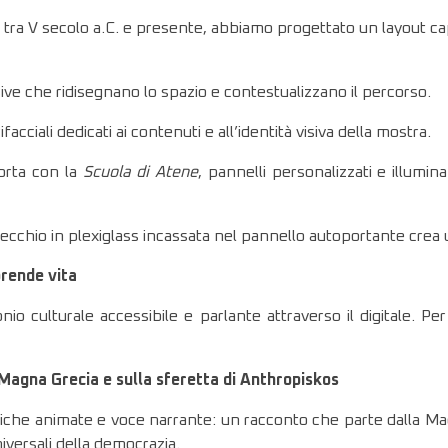
gio tra V secolo a.C. e presente, abbiamo progettato un layout ca
e che ridisegnano lo spazio e contestualizzano il percorso.
cciali dedicati ai contenuti e all’identità visiva della mostra.
porta con la
Scuola di Atene
, pannelli personalizzati e illumin
cchio in plexiglass incassata nel pannello autoportante crea un
 prende vita
nio culturale accessibile e parlante attraverso il digitale. Pe
 Magna Grecia e sulla sferetta di Anthropiskos
che animate e voce narrante: un racconto che parte dalla Magn
niversali della democrazia.