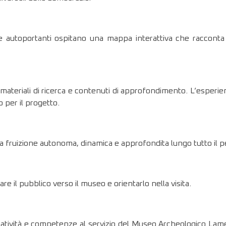
re autoportanti ospitano una mappa interattiva che racconta i
teriali di ricerca e contenuti di approfondimento. L’esperien
o per il progetto.
a fruizione autonoma, dinamica e approfondita lungo tutto il p
e il pubblico verso il museo e orientarlo nella visita.
reatività e competenze al servizio del Museo Archeologico Lam